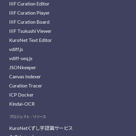
IIIF Curation Editor
IIIF Curation Player
IIIF Curation Board
IIIF Tsukushi Viewer
KuroNet Text Editor
vdiff.js
vdiff-seq.js
JSONkeeper
Canvas Indexer
Curation Tracer
ICP Docker
Kindai-OCR
プロジェクト／リソース
KuroNetくずし字認識サービス