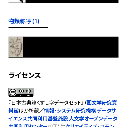
物類称呼 (1)
ライセンス
『
日本古典籍くずし字データセット
』（
国文学研究資
料館
ほか所蔵／
情報・システム研究機構 データサ
イエンス共同利用基盤施設 人文学オープンデータ
共同利用センター
加工）は
クリエイティブ・コモン