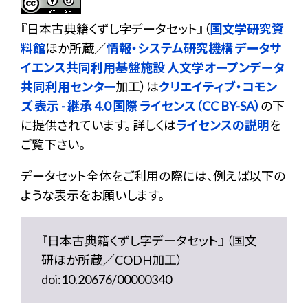
『
日本古典籍くずし字データセット
』（
国文学研究資
料館
ほか所蔵／
情報・システム研究機構 データサ
イエンス共同利用基盤施設 人文学オープンデータ
共同利用センター
加工）は
クリエイティブ・コモン
ズ 表示 - 継承 4.0 国際 ライセンス（CC BY-SA）
の下
に提供されています。 詳しくは
ライセンスの説明
を
ご覧下さい。
データセット全体をご利用の際には、例えば以下の
ような表示をお願いします。
『日本古典籍くずし字データセット』 （国文
研ほか所蔵／CODH加工）
doi:10.20676/00000340