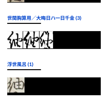
世間胸算用／大晦日ハ一日千金 (3)
浮世風呂 (1)