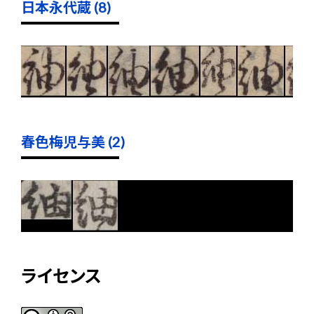
日本永代蔵 (8)
春色梅児与美 (2)
ライセンス