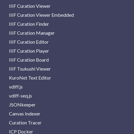
IIIF Curation Viewer
IIIF Curation Viewer Embedded
IIIF Curation Finder
IIIF Curation Manager
IIIF Curation Editor
IIIF Curation Player
IIIF Curation Board
IIIF Tsukushi Viewer
KuroNet Text Editor
vdiff.js
vdiff-seq.js
JSONkeeper
Canvas Indexer
Curation Tracer
ICP Docker