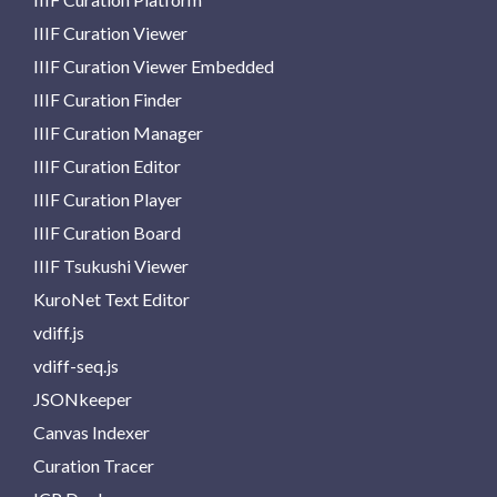
IIIF Curation Viewer
IIIF Curation Viewer Embedded
IIIF Curation Finder
IIIF Curation Manager
IIIF Curation Editor
IIIF Curation Player
IIIF Curation Board
IIIF Tsukushi Viewer
KuroNet Text Editor
vdiff.js
vdiff-seq.js
JSONkeeper
Canvas Indexer
Curation Tracer