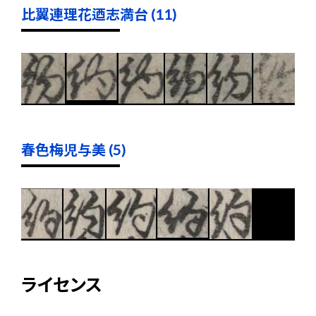
比翼連理花迺志満台 (11)
春色梅児与美 (5)
ライセンス