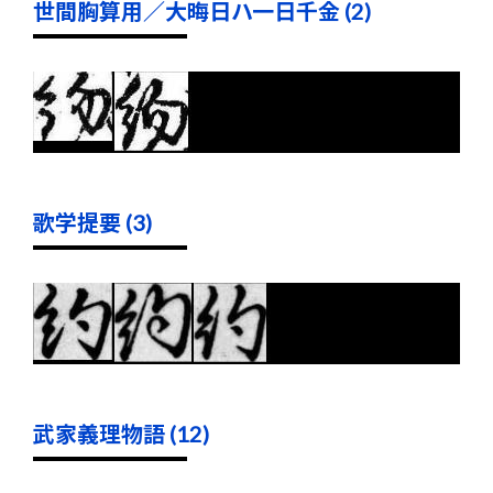
世間胸算用／大晦日ハ一日千金 (2)
歌学提要 (3)
武家義理物語 (12)