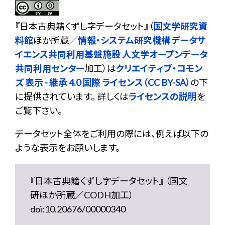
『
日本古典籍くずし字データセット
』（
国文学研究資
料館
ほか所蔵／
情報・システム研究機構 データサ
イエンス共同利用基盤施設 人文学オープンデータ
共同利用センター
加工）は
クリエイティブ・コモン
ズ 表示 - 継承 4.0 国際 ライセンス（CC BY-SA）
の下
に提供されています。 詳しくは
ライセンスの説明
を
ご覧下さい。
データセット全体をご利用の際には、例えば以下の
ような表示をお願いします。
『日本古典籍くずし字データセット』 （国文
研ほか所蔵／CODH加工）
doi:10.20676/00000340