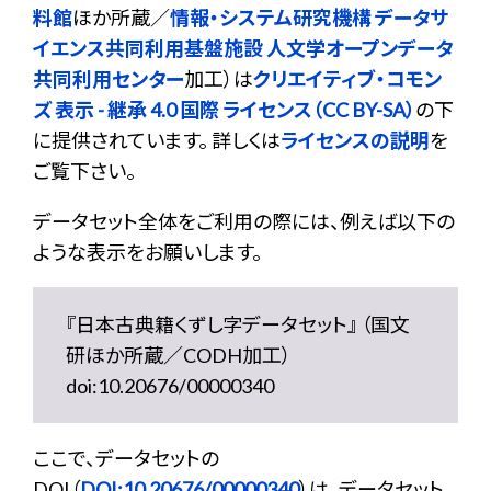
料館
ほか所蔵／
情報・システム研究機構 データサ
イエンス共同利用基盤施設 人文学オープンデータ
共同利用センター
加工）は
クリエイティブ・コモン
ズ 表示 - 継承 4.0 国際 ライセンス（CC BY-SA）
の下
に提供されています。 詳しくは
ライセンスの説明
を
ご覧下さい。
データセット全体をご利用の際には、例えば以下の
ような表示をお願いします。
『日本古典籍くずし字データセット』 （国文
研ほか所蔵／CODH加工）
doi:10.20676/00000340
ここで、データセットの
DOI（
DOI:10.20676/00000340
）は、データセット