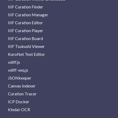
IIIF Curation Finder
IIIF Curation Manager
IIIF Curation Editor
IIIF Curation Player
IIIF Curation Board
IIIF Tsukushi Viewer
KuroNet Text Editor
vdiff.js
vdiff-seq.js
JSONkeeper
Canvas Indexer
Curation Tracer
ICP Docker
Kindai-OCR