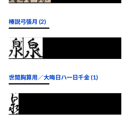
椿説弓張月 (2)
世間胸算用／大晦日ハ一日千金 (1)