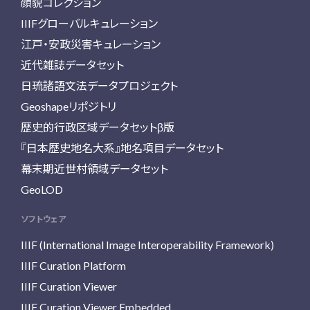
顔貌コレクション
IIIFグローバルキュレーション
江戸・安政災害キュレーション
近代雑誌データセット
日琉諸語文法データプロジェクト
Geoshapeリポジトリ
歴史的行政区域データセットβ版
『日本歴史地名大系』地名項目データセット
幕末期近世村領域データセット
GeoLOD
ソフトウェア
IIIF (International Image Interoperability Framework)
IIIF Curation Platform
IIIF Curation Viewer
IIIF Curation Viewer Embedded