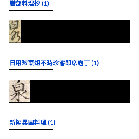
膳部料理抄 (1)
日用惣菜俎不時珍客即席庖丁 (1)
新編異国料理 (1)