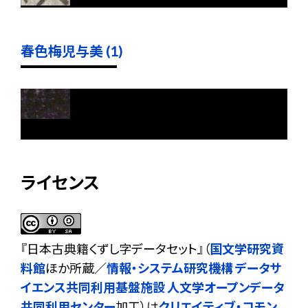
春色梅児与美 (1)
ライセンス
『
日本古典籍くずし字データセット
』（
国文学研究資
料館
ほか所蔵／
情報・システム研究機構 データサ
イエンス共同利用基盤施設 人文学オープンデータ
共同利用センター
加工）は
クリエイティブ・コモン