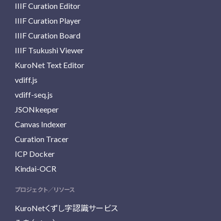
IIIF Curation Editor
IIIF Curation Player
IIIF Curation Board
IIIF Tsukushi Viewer
KuroNet Text Editor
vdiff.js
vdiff-seq.js
JSONkeeper
Canvas Indexer
Curation Tracer
ICP Docker
Kindai-OCR
プロジェクト／リソース
KuroNetくずし字認識サービス