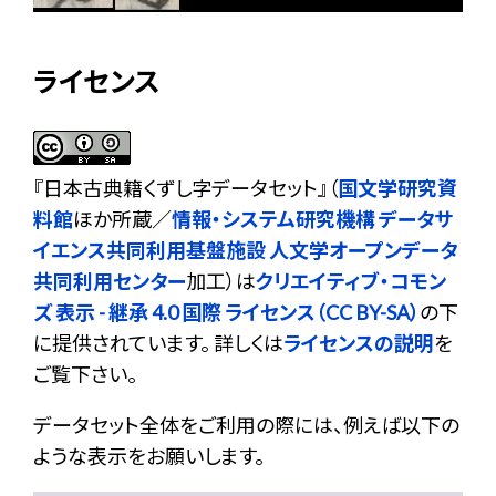
ライセンス
『
日本古典籍くずし字データセット
』（
国文学研究資
料館
ほか所蔵／
情報・システム研究機構 データサ
イエンス共同利用基盤施設 人文学オープンデータ
共同利用センター
加工）は
クリエイティブ・コモン
ズ 表示 - 継承 4.0 国際 ライセンス（CC BY-SA）
の下
に提供されています。 詳しくは
ライセンスの説明
を
ご覧下さい。
データセット全体をご利用の際には、例えば以下の
ような表示をお願いします。