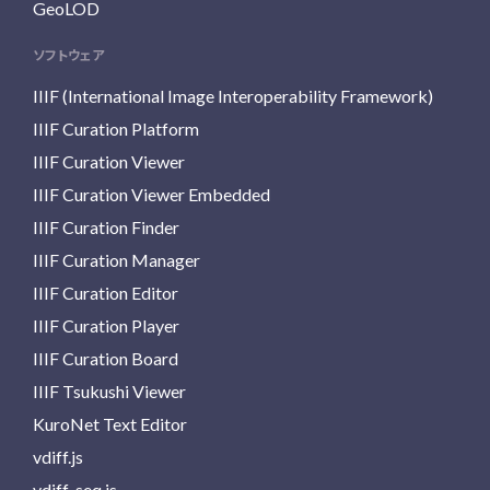
GeoLOD
ソフトウェア
IIIF (International Image Interoperability Framework)
IIIF Curation Platform
IIIF Curation Viewer
IIIF Curation Viewer Embedded
IIIF Curation Finder
IIIF Curation Manager
IIIF Curation Editor
IIIF Curation Player
IIIF Curation Board
IIIF Tsukushi Viewer
KuroNet Text Editor
vdiff.js
vdiff-seq.js