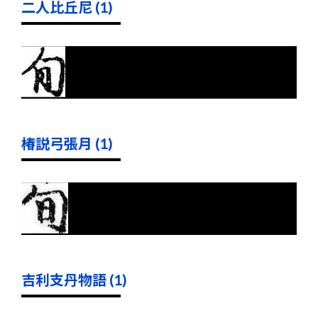
二人比丘尼 (1)
椿説弓張月 (1)
吉利支丹物語 (1)