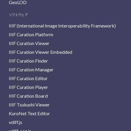
GeoLOD
ソフトウェア
IIIF (International Image Interoperability Framework)
IIIF Curation Platform
IIIF Curation Viewer
IIIF Curation Viewer Embedded
IIIF Curation Finder
IIIF Curation Manager
IIIF Curation Editor
IIIF Curation Player
IIIF Curation Board
IIIF Tsukushi Viewer
KuroNet Text Editor
vdiff.js
vdiff-seq.js