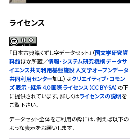
ライセンス
『
日本古典籍くずし字データセット
』（
国文学研究資
料館
ほか所蔵／
情報・システム研究機構 データサ
イエンス共同利用基盤施設 人文学オープンデータ
共同利用センター
加工）は
クリエイティブ・コモン
ズ 表示 - 継承 4.0 国際 ライセンス（CC BY-SA）
の下
に提供されています。 詳しくは
ライセンスの説明
を
ご覧下さい。
データセット全体をご利用の際には、例えば以下の
ような表示をお願いします。