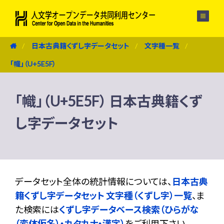
メニュー
日本古典籍くずし字データセット
文字種一覧
「幟」（U+5E5F）
「幟」（U+5E5F） 日本古典籍くず
し字データセット
データセット全体の統計情報については、
日本古典
籍くずし字データセット 文字種（くずし字）一覧
、ま
た検索には
くずし字データベース検索（ひらがな
（変体仮名）・カタカナ・漢字）
をご利用下さい。