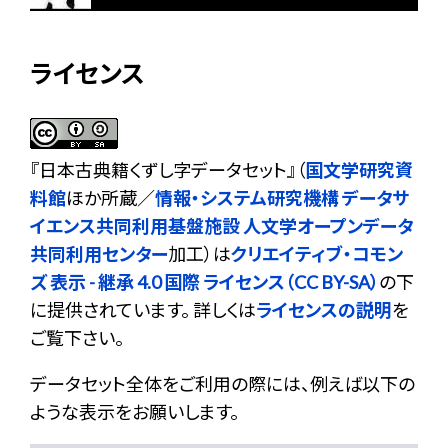
ライセンス
『
日本古典籍くずし字データセット
』（
国文学研究資
料館
ほか所蔵／
情報・システム研究機構 データサ
イエンス共同利用基盤施設 人文学オープンデータ
共同利用センター
加工）は
クリエイティブ・コモン
ズ 表示 - 継承 4.0 国際 ライセンス（CC BY-SA）
の下
に提供されています。 詳しくは
ライセンスの説明
を
ご覧下さい。
データセット全体をご利用の際には、例えば以下の
ような表示をお願いします。