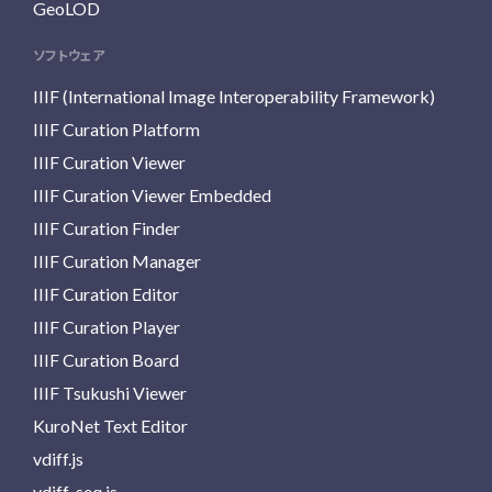
GeoLOD
ソフトウェア
IIIF (International Image Interoperability Framework)
IIIF Curation Platform
IIIF Curation Viewer
IIIF Curation Viewer Embedded
IIIF Curation Finder
IIIF Curation Manager
IIIF Curation Editor
IIIF Curation Player
IIIF Curation Board
IIIF Tsukushi Viewer
KuroNet Text Editor
vdiff.js
vdiff-seq.js