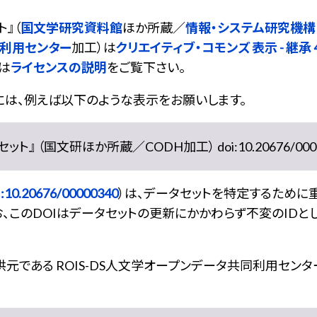
ト
』（
国文学研究資料館
ほか所蔵／
情報・システム研究機構
同利用センター
加工）は
クリエイティブ・コモンズ 表示 - 継承 4.
は
ライセンスの説明
をご覧下さい。
には、例えば以下のような表示をお願いします。
』 （国文研ほか所蔵／CODH加工） doi:10.20676/0000
:10.20676/00000340
）は、データセットを特定するために
、このDOIはデータセットの更新にかかわらず不変のIDと
である ROIS-DS人文学オープンデータ共同利用センター