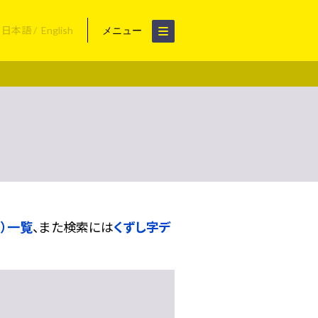
日本語
English
メニュー
）一覧
、また検索には
くずし字デ