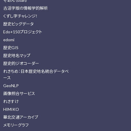
そあん（soan）
古活字版の情報学的解析
くずし字チャレンジ！
歴史ビッグデータ
Edo+150プロジェクト
edomi
歴史GIS
歴史地名マップ
歴史的ジオコーダー
れきちめ：日本歴史地名統合データベ
ース
GeoNLP
画像照合サービス
れきすけ
HIMIKO
華北交通アーカイブ
メモリーグラフ