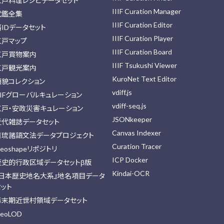
江戸料理レシピデータセット
IIIF Curation Manager
武鑑全集
IIIF Curation Editor
藩IDデータセット
IIIF Curation Player
江戸マップ
IIIF Curation Board
江戸買物案内
IIIF Tsukushi Viewer
江戸観光案内
KuroNet Text Editor
顔貌コレクション
vdiff.js
IIFグローバルキュレーション
vdiff-seq.js
江戸・安政災害キュレーション
JSONkeeper
近代雑誌データセット
Canvas Indexer
日琉諸語文法データプロジェクト
Curation Tracer
eoshapeリポジトリ
ICP Docker
歴史的行政区域データセットβ版
Kindai-OCR
『日本歴史地名大系』地名項目データ
セット
幕末期近世村領域データセット
eoLOD