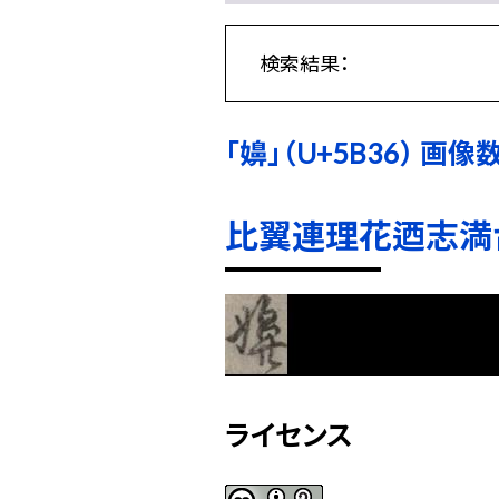
検索結果：
「嬶」（U+5B36） 画像数:
比翼連理花迺志満台 
ライセンス