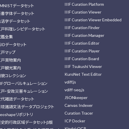
IIIF Curation Platform
MNISTデータセット
IIIF Curation Viewer
篆書字体データセット
IIIF Curation Viewer Embedded
古活字データセット
IIIF Curation Finder
江戸料理レシピデータセット
IIIF Curation Manager
武鑑全集
IIIF Curation Editor
藩IDデータセット
IIIF Curation Player
江戸マップ
IIIF Curation Board
江戸買物案内
IIIF Tsukushi Viewer
江戸観光案内
KuroNet Text Editor
顔貌コレクション
vdiff.js
IIFグローバルキュレーション
vdiff-seq.js
江戸・安政災害キュレーション
JSONkeeper
近代雑誌データセット
Canvas Indexer
日琉諸語文法データプロジェクト
Curation Tracer
eoshapeリポジトリ
ICP Docker
歴史的行政区域データセットβ版
Kindai-OCR