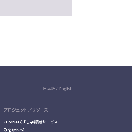
日本語
English
プロジェクト／リソース
KuroNetくずし字認識サービス
みを（miwo）