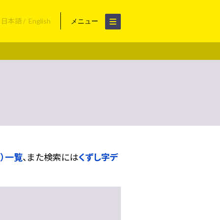
日本語
English
メニュー
）一覧
、また検索には
くずし字デ