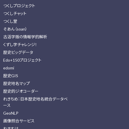
つくしプロジェクト
つくしチャット
つくし堂
そあん（soan）
古活字版の情報学的解析
くずし字チャレンジ！
歴史ビッグデータ
Edo+150プロジェクト
edomi
歴史GIS
歴史地名マップ
歴史的ジオコーダー
れきちめ：日本歴史地名統合データベ
ース
GeoNLP
画像照合サービス
れきすけ