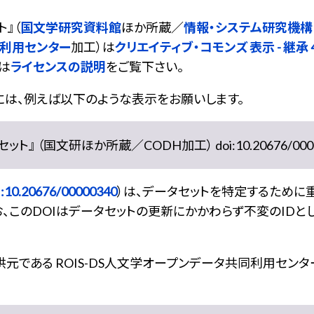
ト
』（
国文学研究資料館
ほか所蔵／
情報・システム研究機構
同利用センター
加工）は
クリエイティブ・コモンズ 表示 - 継承 4.
は
ライセンスの説明
をご覧下さい。
には、例えば以下のような表示をお願いします。
』 （国文研ほか所蔵／CODH加工） doi:10.20676/0000
:10.20676/00000340
）は、データセットを特定するために
、このDOIはデータセットの更新にかかわらず不変のIDと
である ROIS-DS人文学オープンデータ共同利用センター