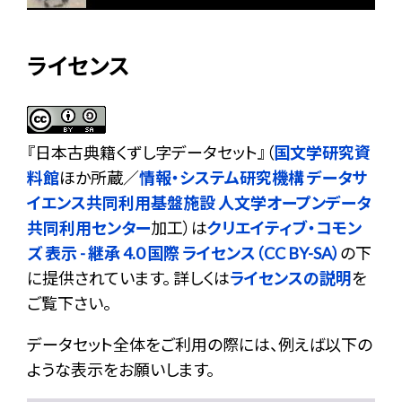
ライセンス
『
日本古典籍くずし字データセット
』（
国文学研究資
料館
ほか所蔵／
情報・システム研究機構 データサ
イエンス共同利用基盤施設 人文学オープンデータ
共同利用センター
加工）は
クリエイティブ・コモン
ズ 表示 - 継承 4.0 国際 ライセンス（CC BY-SA）
の下
に提供されています。 詳しくは
ライセンスの説明
を
ご覧下さい。
データセット全体をご利用の際には、例えば以下の
ような表示をお願いします。