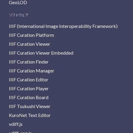
GeoLOD
ソフトウェア
IIIF (International Image Interoperability Framework)
IIIF Curation Platform
IIIF Curation Viewer
IIIF Curation Viewer Embedded
IIIF Curation Finder
IIIF Curation Manager
IIIF Curation Editor
IIIF Curation Player
IIIF Curation Board
IIIF Tsukushi Viewer
KuroNet Text Editor
vdiff.js
vdiff-seq.js