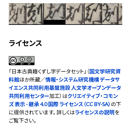
ライセンス
『
日本古典籍くずし字データセット
』（
国文学研究資
料館
ほか所蔵／
情報・システム研究機構 データサ
イエンス共同利用基盤施設 人文学オープンデータ
共同利用センター
加工）は
クリエイティブ・コモン
ズ 表示 - 継承 4.0 国際 ライセンス（CC BY-SA）
の下
に提供されています。 詳しくは
ライセンスの説明
を
ご覧下さい。