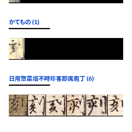
かてもの (1)
日用惣菜俎不時珍客即席庖丁 (6)