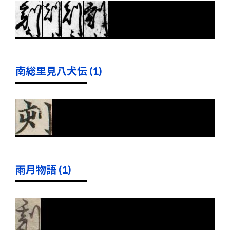
南総里見八犬伝 (1)
雨月物語 (1)