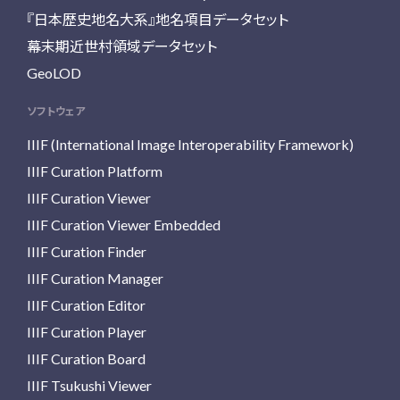
『日本歴史地名大系』地名項目データセット
幕末期近世村領域データセット
GeoLOD
ソフトウェア
IIIF (International Image Interoperability Framework)
IIIF Curation Platform
IIIF Curation Viewer
IIIF Curation Viewer Embedded
IIIF Curation Finder
IIIF Curation Manager
IIIF Curation Editor
IIIF Curation Player
IIIF Curation Board
IIIF Tsukushi Viewer