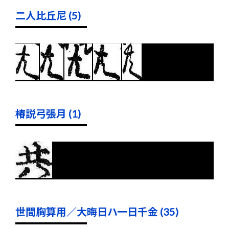
二人比丘尼 (5)
椿説弓張月 (1)
世間胸算用／大晦日ハ一日千金 (35)