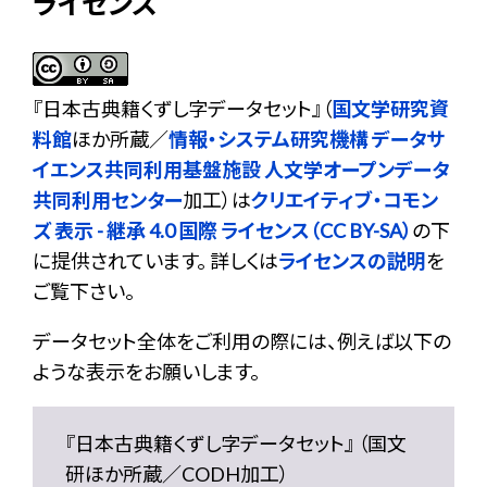
ライセンス
『
日本古典籍くずし字データセット
』（
国文学研究資
料館
ほか所蔵／
情報・システム研究機構 データサ
イエンス共同利用基盤施設 人文学オープンデータ
共同利用センター
加工）は
クリエイティブ・コモン
ズ 表示 - 継承 4.0 国際 ライセンス（CC BY-SA）
の下
に提供されています。 詳しくは
ライセンスの説明
を
ご覧下さい。
データセット全体をご利用の際には、例えば以下の
ような表示をお願いします。
『日本古典籍くずし字データセット』 （国文
研ほか所蔵／CODH加工）