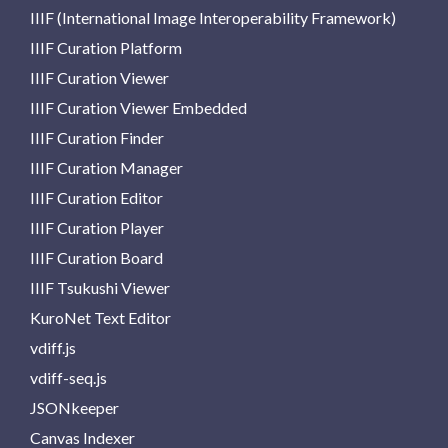
IIIF (International Image Interoperability Framework)
IIIF Curation Platform
IIIF Curation Viewer
IIIF Curation Viewer Embedded
IIIF Curation Finder
IIIF Curation Manager
IIIF Curation Editor
IIIF Curation Player
IIIF Curation Board
IIIF Tsukushi Viewer
KuroNet Text Editor
vdiff.js
vdiff-seq.js
JSONkeeper
Canvas Indexer