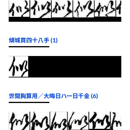
傾城買四十八手 (1)
世間胸算用／大晦日ハ一日千金 (6)