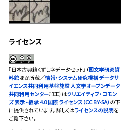
ライセンス
『
日本古典籍くずし字データセット
』（
国文学研究資
料館
ほか所蔵／
情報・システム研究機構 データサ
イエンス共同利用基盤施設 人文学オープンデータ
共同利用センター
加工）は
クリエイティブ・コモン
ズ 表示 - 継承 4.0 国際 ライセンス（CC BY-SA）
の下
に提供されています。 詳しくは
ライセンスの説明
を
ご覧下さい。