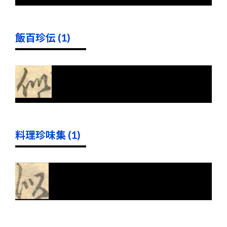
飯百珍伝 (1)
料理珍味集 (1)