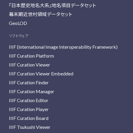
『日本歴史地名大系』地名項目データセット
幕末期近世村領域データセット
GeoLOD
ソフトウェア
IIIF (International Image Interoperability Framework)
IIIF Curation Platform
IIIF Curation Viewer
IIIF Curation Viewer Embedded
IIIF Curation Finder
IIIF Curation Manager
IIIF Curation Editor
IIIF Curation Player
IIIF Curation Board
IIIF Tsukushi Viewer