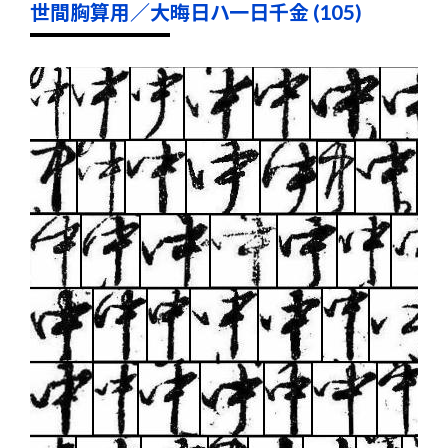
世間胸算用／大晦日ハ一日千金 (105)