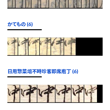
かてもの (6)
日用惣菜俎不時珍客即席庖丁 (6)