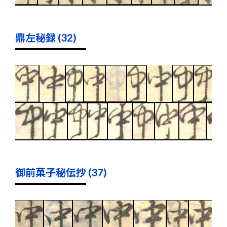
鼎左秘録 (32)
御前菓子秘伝抄 (37)