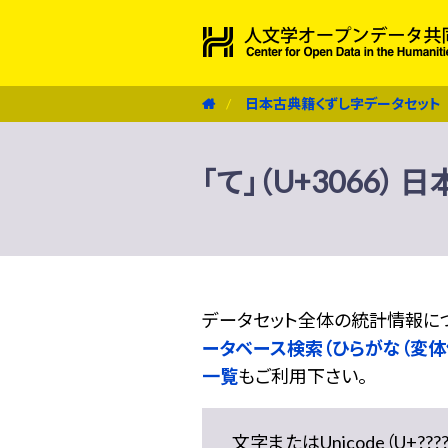
日本古典籍くずし字データセット
「て」（U+3066
データセット全体の統計情報に
ータベース検索（ひらがな（変体
一覧
もご利用下さい。
文字またはUnicode（U+??