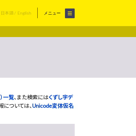
日本語
English
メニュー
）一覧
、また検索には
くずし字デ
報については、
Unicode変体仮名