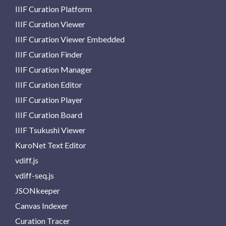
IIIF Curation Platform
IIIF Curation Viewer
IIIF Curation Viewer Embedded
IIIF Curation Finder
IIIF Curation Manager
IIIF Curation Editor
IIIF Curation Player
IIIF Curation Board
IIIF Tsukushi Viewer
KuroNet Text Editor
vdiff.js
vdiff-seq.js
JSONkeeper
Canvas Indexer
Curation Tracer