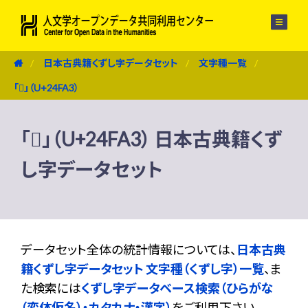
メニュー
日本古典籍くずし字データセット
文字種一覧
「𤾣」（U+24FA3）
「𤾣」（U+24FA3） 日本古典籍くず
し字データセット
データセット全体の統計情報については、
日本古典
籍くずし字データセット 文字種（くずし字）一覧
、ま
た検索には
くずし字データベース検索（ひらがな
（変体仮名）・カタカナ・漢字）
をご利用下さい。