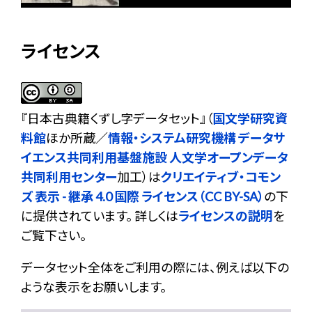
ライセンス
『
日本古典籍くずし字データセット
』（
国文学研究資
料館
ほか所蔵／
情報・システム研究機構 データサ
イエンス共同利用基盤施設 人文学オープンデータ
共同利用センター
加工）は
クリエイティブ・コモン
ズ 表示 - 継承 4.0 国際 ライセンス（CC BY-SA）
の下
に提供されています。 詳しくは
ライセンスの説明
を
ご覧下さい。
データセット全体をご利用の際には、例えば以下の
ような表示をお願いします。