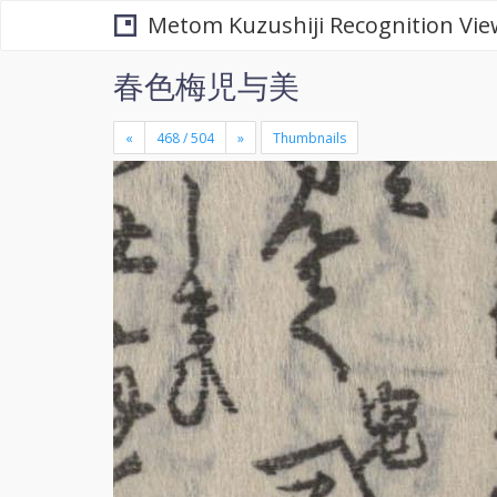
Metom Kuzushiji Recognition Vie
春色梅児与美
«
»
Thumbnails
+
×
-
se