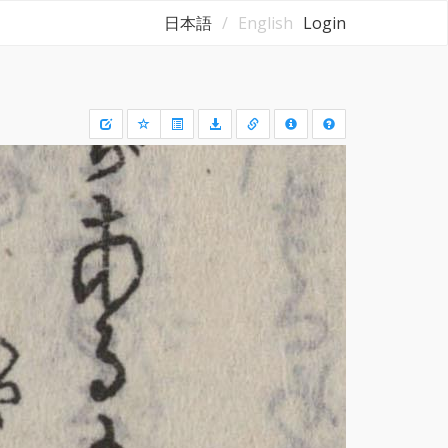
日本語
English
Login
Draw
a
rectangle