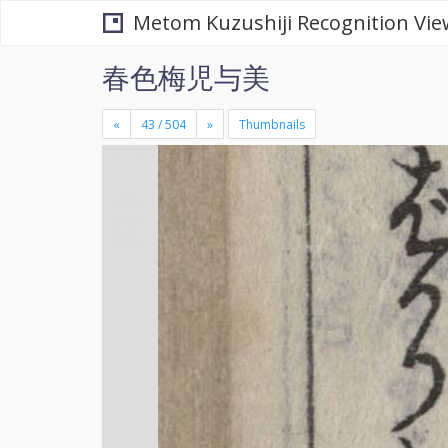
Metom Kuzushiji Recognition Vie
春色梅児与美
«
»
Thumbnails
+
×
-
se