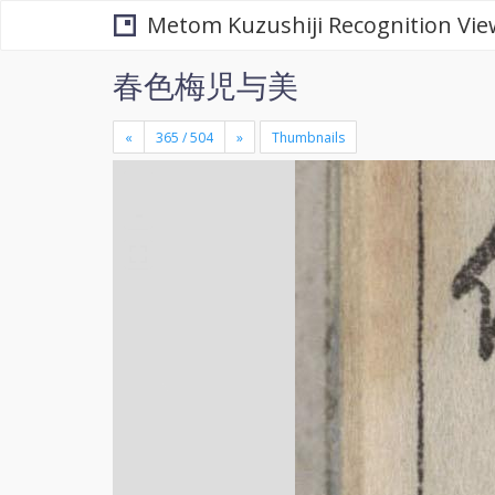
Metom Kuzushiji Recognition Vie
春色梅児与美
«
»
Thumbnails
+
×
-
se