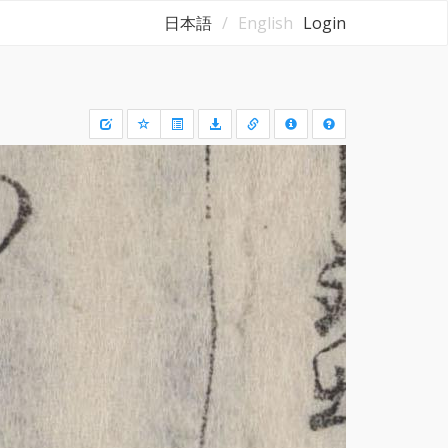
日本語
English
Login
Draw
a
rectangle