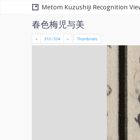
Metom Kuzushiji Recognition Vie
春色梅児与美
«
»
Thumbnails
+
×
-
se