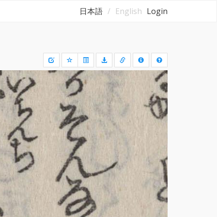
日本語
English
Login
Draw
a
rectangle