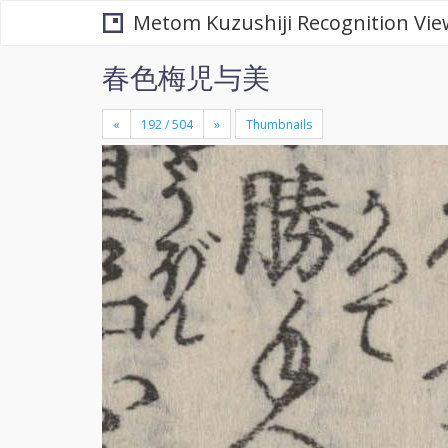
Metom Kuzushiji Recognition Vie
春色梅児与美
«
»
Thumbnails
+
×
-
se