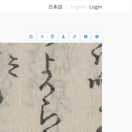
日本語
English
Login
Draw
a
rectangle