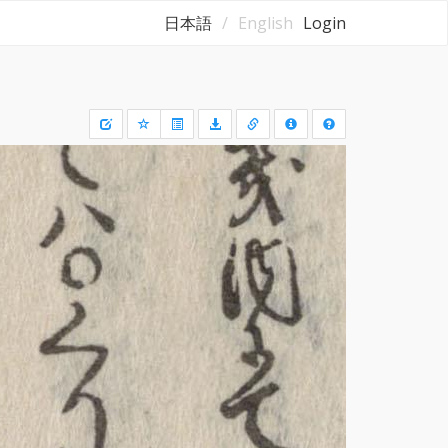
日本語
English
Login
Draw
a
rectangle