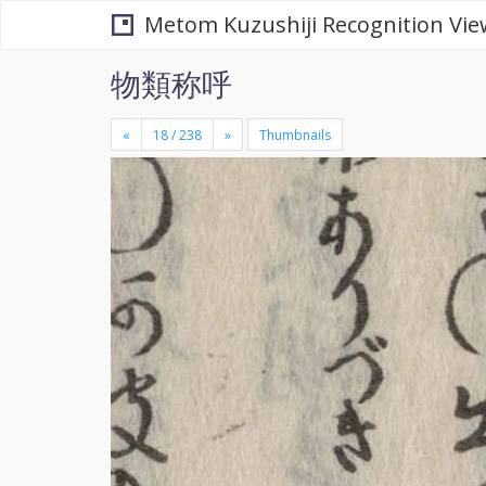
Metom Kuzushiji Recognition Vie
物類称呼
«
»
Thumbnails
+
×
-
se