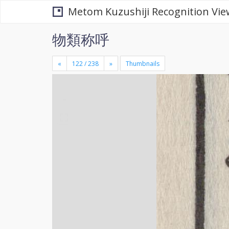
Metom Kuzushiji Recognition Vie
物類称呼
«
»
Thumbnails
+
×
-
se