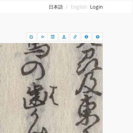
日本語
English
Login
Draw
a
rectangle