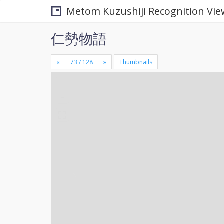
Metom Kuzushiji Recognition Vie
仁勢物語
«
»
Thumbnails
+
×
-
se