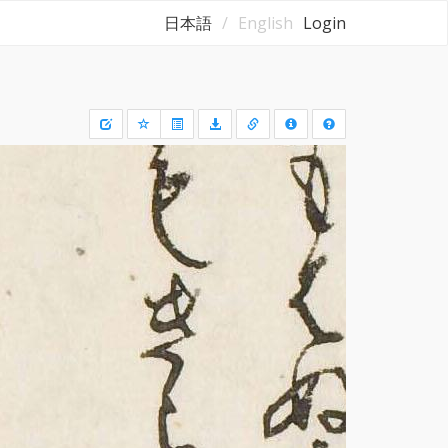
日本語
English
Login
Draw
a
rectangle