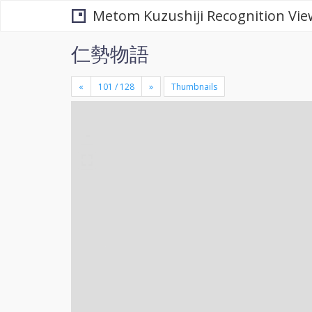
Metom Kuzushiji Recognition Vie
仁勢物語
«
»
Thumbnails
+
×
-
se