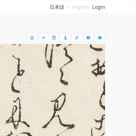
日本語
English
Login
Draw
a
rectangle