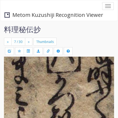
Togg
navi
Metom Kuzushiji Recognition Viewer
料理秘伝抄
«
»
Thumbnails
+
Draw
-
a
rectang