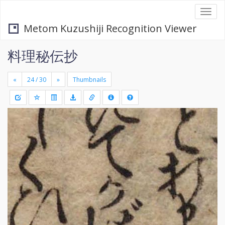
Togg
navi
Metom Kuzushiji Recognition Viewer
料理秘伝抄
«
»
Thumbnails
+
Draw
-
a
rectang