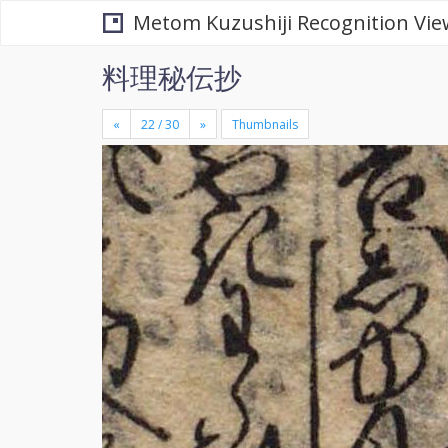
Metom Kuzushiji Recognition Vie
料理秘伝抄
«
»
Thumbnails
+
×
-
se