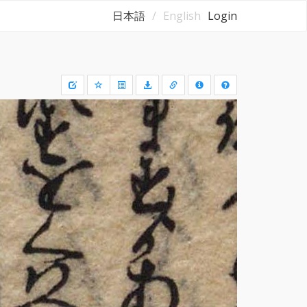
日本語
English
Login
Draw
a
rectangle