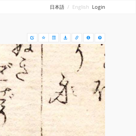
日本語
English
Login
Draw
a
rectangle