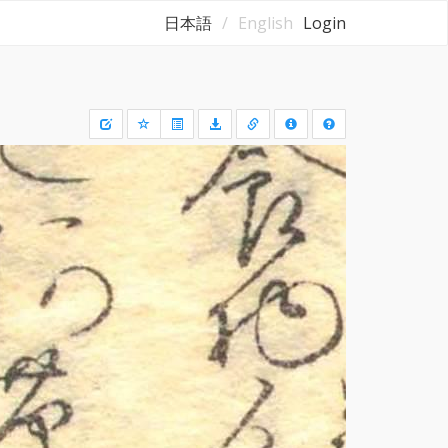
日本語
English
Login
Draw
a
rectangle