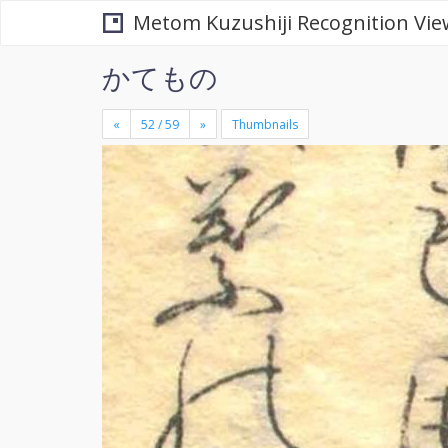
Metom Kuzushiji Recognition Vie
かてもの
«
»
Thumbnails
+
×
-
se