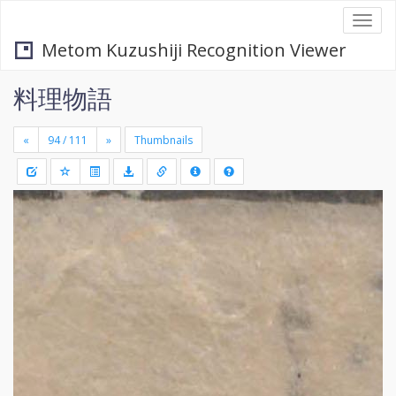
Togg
navi
Metom Kuzushiji Recognition Viewer
料理物語
«
»
Thumbnails
+
Draw
-
a
rectang