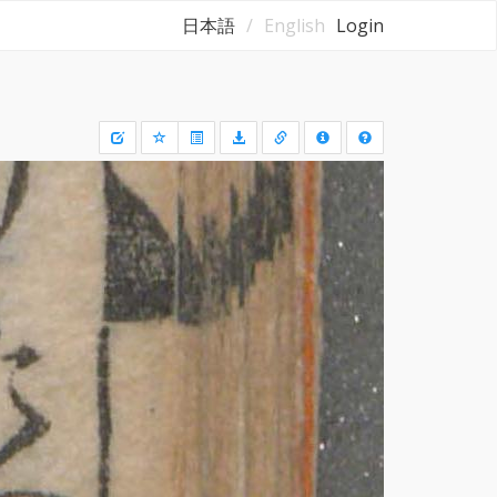
日本語
English
Login
Draw
a
rectangle