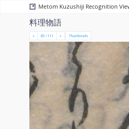
Metom Kuzushiji Recognition Vie
料理物語
«
»
Thumbnails
+
×
-
se