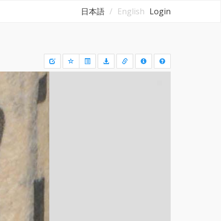
日本語
English
Login
Draw
a
rectangle