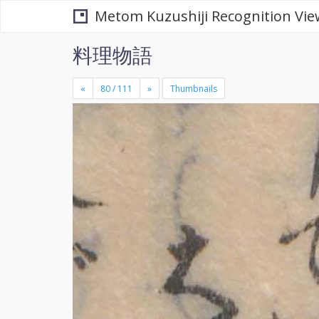
Metom Kuzushiji Recognition Vie
料理物語
«
»
Thumbnails
+
×
-
se