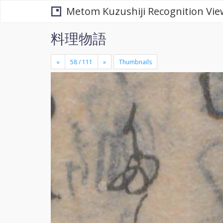
Metom Kuzushiji Recognition Vie
料理物語
«
»
Thumbnails
+
×
-
se