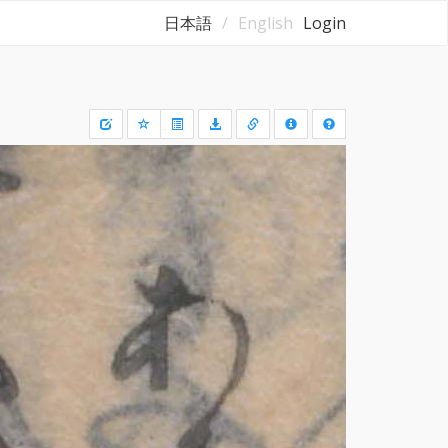
日本語
English
Login
Draw
a
rectangle