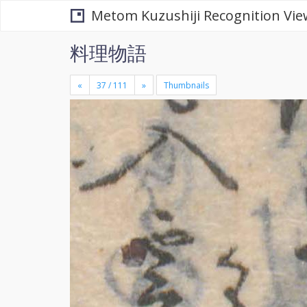
Metom Kuzushiji Recognition Vie
料理物語
«
»
Thumbnails
+
×
-
se