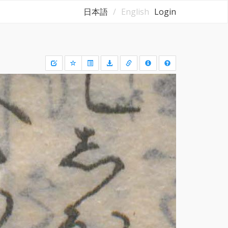
日本語
English
Login
Draw
a
rectangle