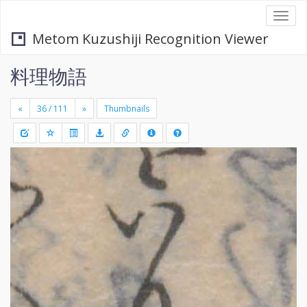
Togg
navi
Metom Kuzushiji Recognition Viewer
料理物語
«
»
Thumbnails
+
Draw
-
a
rectang