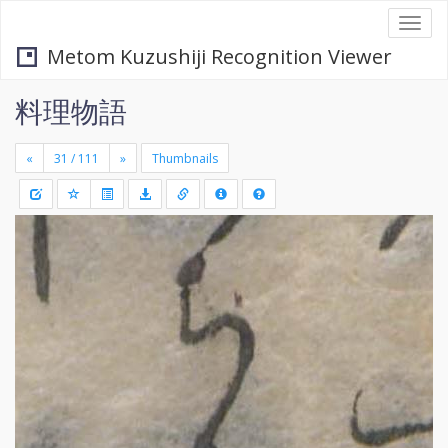
Togg
navi
Metom Kuzushiji Recognition Viewer
料理物語
«
»
Thumbnails
+
Draw
-
a
rectang