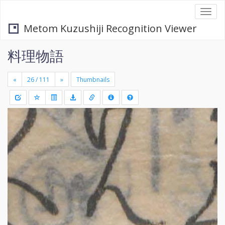
Togg
navi
Metom Kuzushiji Recognition Viewer
料理物語
«
»
Thumbnails
+
Draw
-
a
rectang