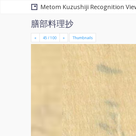
Metom Kuzushiji Recognition Vie
膳部料理抄
«
»
Thumbnails
+
×
-
se