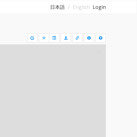
日本語
English
Login
Draw
a
rectangle