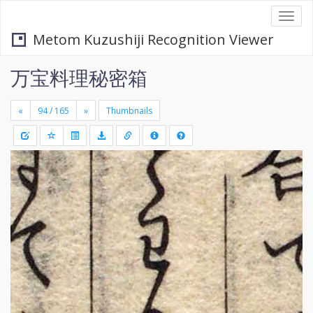
Togg
navi
Metom Kuzushiji Recognition Viewer
万宝料理秘密箱
«
»
Thumbnails
+
Draw
-
a
rectang