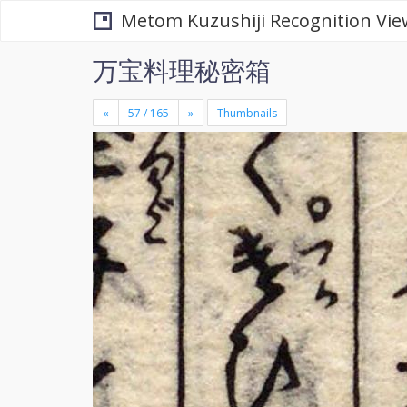
Metom Kuzushiji Recognition Vie
万宝料理秘密箱
«
»
Thumbnails
+
×
-
se