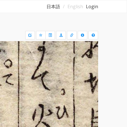
日本語
English
Login
Draw
a
rectangle