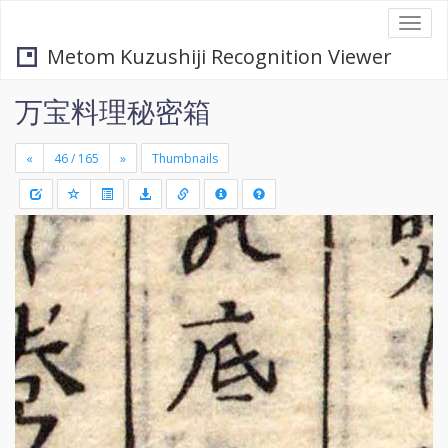
Togg
navi
Metom Kuzushiji Recognition Viewer
万宝料理秘密箱
«
»
Thumbnails
+
Draw
-
a
rectang