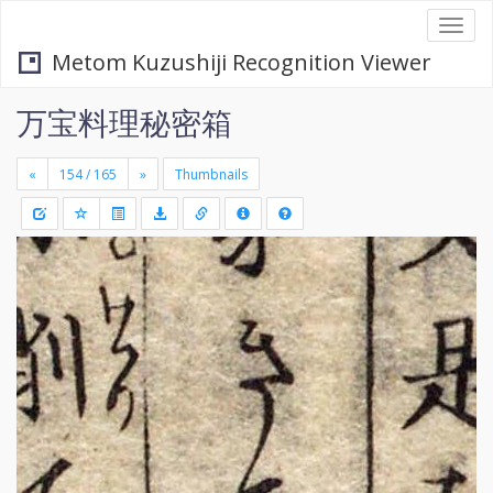
Togg
navi
Metom Kuzushiji Recognition Viewer
万宝料理秘密箱
«
»
Thumbnails
+
Draw
-
a
rectang