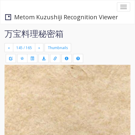
Togg
navi
Metom Kuzushiji Recognition Viewer
万宝料理秘密箱
«
»
Thumbnails
+
Draw
-
a
rectang