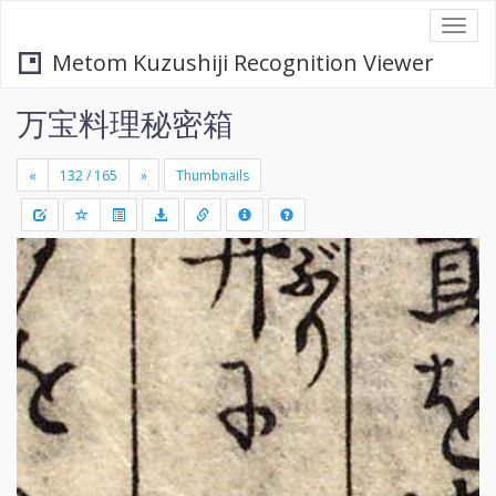
Togg
navi
Metom Kuzushiji Recognition Viewer
万宝料理秘密箱
«
»
Thumbnails
+
Draw
-
a
rectang