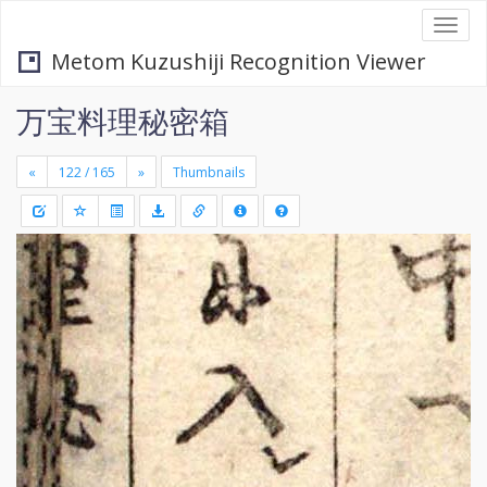
Togg
navi
Metom Kuzushiji Recognition Viewer
万宝料理秘密箱
«
»
Thumbnails
+
Draw
-
a
rectang