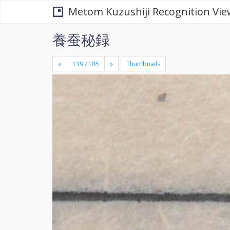
Metom Kuzushiji Recognition Vie
養蚕秘録
«
»
Thumbnails
+
×
-
se