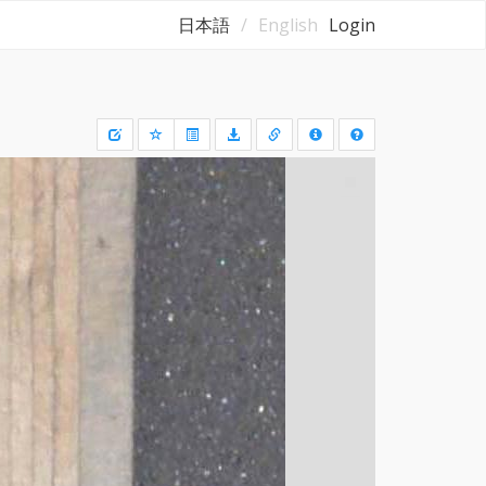
日本語
English
Login
Draw
a
rectangle