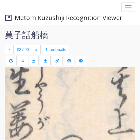
Togg
navi
Metom Kuzushiji Recognition Viewer
菓子話船橋
«
»
Thumbnails
+
Draw
-
a
rectang