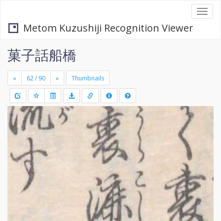
Togg
navi
Metom Kuzushiji Recognition Viewer
菓子話船橋
«
»
Thumbnails
+
Draw
-
a
rectang